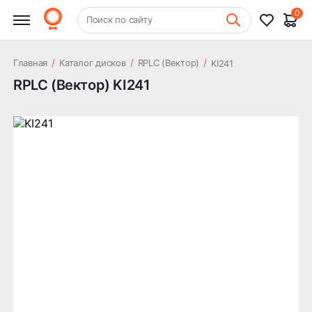
0
+7 (831) 261-35-35
Поиск по сайту
Шиномонтаж
/
/
/
Главная
Каталог дисков
RPLC (Вектор)
KI241
RPLC (Вектор) KI241