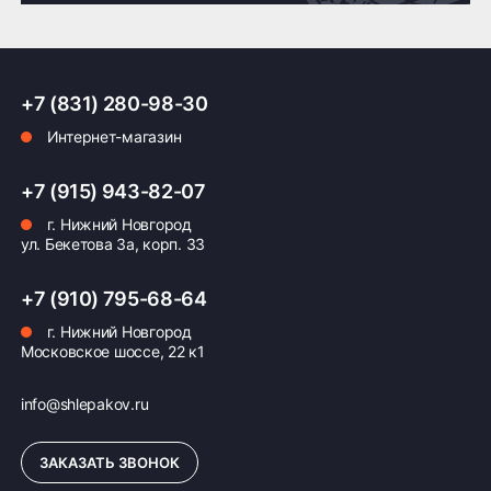
Доставка по России транспортными компаниями:
+7 (831) 280-98-30
Мы отправляем заказы по всей России всеми
Интернет-магазин
транспортными компаниями (ПЭК, Деловые
Линии, ЖелДорЭкспедиция, Кит,
Автотрейдинг, Ратэк, Энергия и др.)
+7 (915) 943-82-07
г. Нижний Новгород
Бесплатно
500 ₽
ул. Бекетова 3а, корп. 33
Доставка комплекта
Доставка шин или
+7 (910) 795-68-64
(4 шт) шин или
дисков менее 4 шт
дисков до терминала
до терминала
г. Нижний Новгород
Московское шоссе, 22 к1
транспортной
транспортной
компании в Нижнем
компании в Нижнем
Новгороде —
Новгороде
info@shlepakov.ru
бесплатная
ЗАКАЗАТЬ ЗВОНОК
ПОДРОБНЕЕ ОБ ДОСТАВКЕ