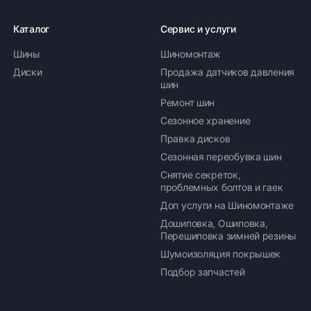
Каталог
Сервис и услуги
Шины
Шиномонтаж
Оплата заказа
Диски
Продажа датчиков давления
шин
Возможна картой, наличными при получении,
Ремонт шин
также доступно оформление кредита и
формирование счёта для Юр.Лица
Сезонное хранение
Правка дисков
ПОДРОБНЕЕ ОБ ОПЛАТЕ
Сезонная переобувка шин
Снятие секреток,
проблемных болтов и гаек
Доп услуги на Шиномонтаже
Дошиповка, Ошиповка,
Перешиповка зимней резины
Шумоизоляция покрышек
Подбор запчастей