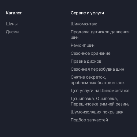
Каталог
Сервис и услуги
Шины
Шиномонтаж
Оплата заказа
Диски
Продажа датчиков давления
шин
Возможна картой, наличными при получении,
Ремонт шин
также доступно оформление кредита и
формирование счёта для Юр.Лица
Сезонное хранение
Правка дисков
ПОДРОБНЕЕ ОБ ОПЛАТЕ
Сезонная переобувка шин
Снятие секреток,
проблемных болтов и гаек
Доп услуги на Шиномонтаже
Дошиповка, Ошиповка,
Перешиповка зимней резины
Шумоизоляция покрышек
Подбор запчастей