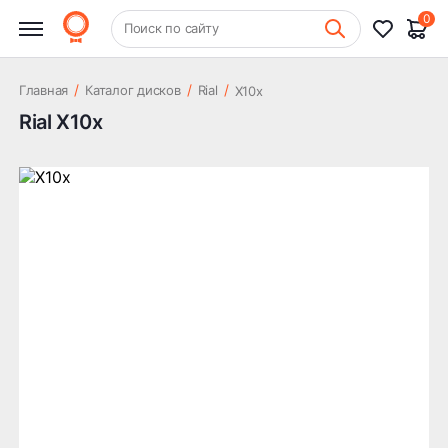
0
+7 (831) 261-35-35
Поиск по сайту
Шиномонтаж
/
/
/
Главная
Каталог дисков
Rial
X10x
Rial X10x