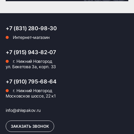
Доставка по России транспортными компаниями:
+7 (831) 280-98-30
Мы отправляем заказы по всей России всеми
Интернет-магазин
транспортными компаниями (ПЭК, Деловые
Линии, ЖелДорЭкспедиция, Кит,
Автотрейдинг, Ратэк, Энергия и др.)
+7 (915) 943-82-07
г. Нижний Новгород
Бесплатно
500 ₽
ул. Бекетова 3а, корп. 33
Доставка комплекта
Доставка шин или
+7 (910) 795-68-64
(4 шт) шин или
дисков менее 4 шт
дисков до терминала
до терминала
г. Нижний Новгород
Московское шоссе, 22 к1
транспортной
транспортной
компании в Нижнем
компании в Нижнем
Новгороде —
Новгороде
info@shlepakov.ru
бесплатная
ЗАКАЗАТЬ ЗВОНОК
ПОДРОБНЕЕ ОБ ДОСТАВКЕ