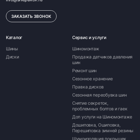
бесплатная
ЗАКАЗАТЬ ЗВОНОК
ПОДРОБНЕЕ ОБ ДОСТАВКЕ
Каталог
Сервис и услуги
Шины
Шиномонтаж
Оплата заказа
Диски
Продажа датчиков давления
шин
Возможна картой, наличными при получении,
Ремонт шин
также доступно оформление кредита и
формирование счёта для Юр.Лица
Сезонное хранение
Правка дисков
ПОДРОБНЕЕ ОБ ОПЛАТЕ
Сезонная переобувка шин
Снятие секреток,
проблемных болтов и гаек
Доп услуги на Шиномонтаже
Дошиповка, Ошиповка,
Перешиповка зимней резины
Шумоизоляция покрышек