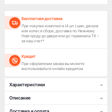
Бесплатная доставка
При покупке комплекта (4 шт.) шин, дисков
или колес в сборе, доставка по Нижнему
Новгороду до двери или до терминала ТК -
за наш счет*
Кредит
При оформлении заказа вы можете
воспользоваться онлайн кредитом
Характеристики
Производитель
Replay
Описание
Ширина
7
Легковой колесный диск Replay SK183 — это
Доставка и оплата
Диаметр
18