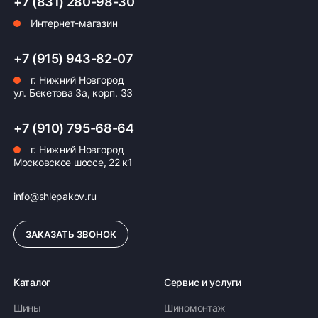
+7 (831) 280-98-30
Интернет-магазин
Оплата заказа
+7 (915) 943-82-07
Возможна картой, наличными при получении,
г. Нижний Новгород
также доступно оформление кредита и
ул. Бекетова 3а, корп. 33
формирование счёта для Юр.Лица
ПОДРОБНЕЕ ОБ ОПЛАТЕ
+7 (910) 795-68-64
г. Нижний Новгород
Московское шоссе, 22 к1
info@shlepakov.ru
ЗАКАЗАТЬ ЗВОНОК
Каталог
Сервис и услуги
Шины
Шиномонтаж