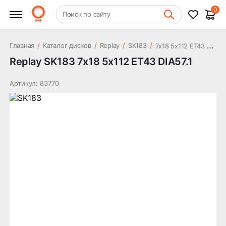
22 331 ₽
DIA57.1
0
+7 (831) 261-35-35
Поиск по сайту
Шиномонтаж
7
x18 5x112 ET43 DIA57.1
/
/
/
/
Главная
Каталог дисков
Replay
SK183
Replay SK183 7x18 5x112 ET43 DIA57.1
Артикул: 83770