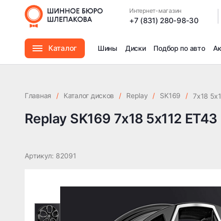
Replay SK169 7x18 5x112 ET43 DIA57.1
Интернет-магазин
|
+7 (831) 280-98-30
Каталог
Шины
Диски
Подбор по авто
А
Шины
Главная
/
Каталог дисков
/
Replay
/
SK169
/
7x18 5x1
Диски
Replay SK169 7x18 5x112 ET43 
Автомасла
Артикул: 82091
Аксессуары