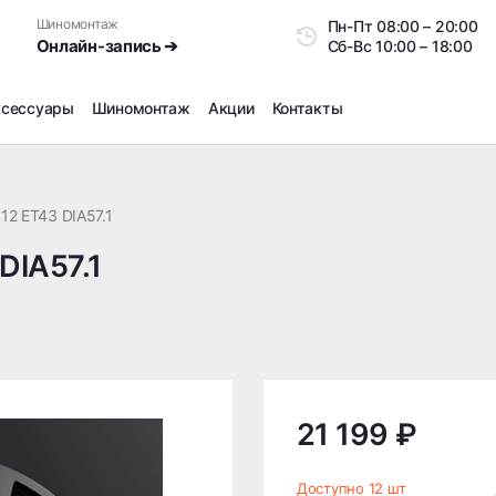
Шиномонтаж
Пн-Пт
08:00 – 20:0
Онлайн-запись ➔
Сб-Вс
10:00 – 18:00
ксессуары
Шиномонтаж
Акции
Контакты
Шиномонтаж
Продажа датчиков давления шин
12 ET43 DIA57.1
Ремонт шин
DIA57.1
Сезонное хранение
Правка дисков
Сезонная переобувка шин
Снятие секреток, проблемных болтов и гаек
Доп услуги на Шиномонтаже
Дошиповка, Ошиповка, Перешиповка зимней резины
21 199 ₽
Шумоизоляция покрышек
Подбор запчастей
Доступно 12 шт