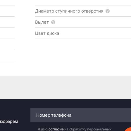
Диаметр ступичного отверстия
Вылет
Цвет диска
 подберем
Я даю
согласие
на обработку персональных