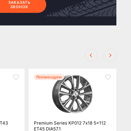
ЗАКАЗАТЬ
ЗВОНОК
Рекомендуем
Р
ET43
Premium Series КР012 7x18 5x112
Re
ET45 DIA57.1
DI