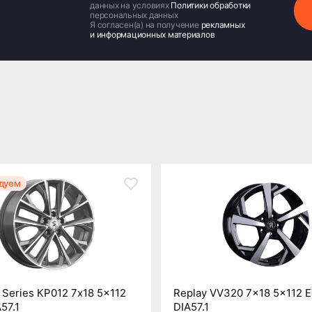
данных на условиях
Политики обработки
персональных данных
Я согласен(а) на получение
рекламных
и информационных материалов
дуем
Series КР012 7x18 5x112
Replay VV320 7x18 5x112 
57.1
DIA57.1