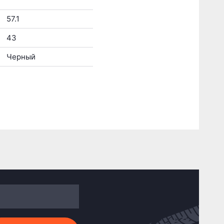
57.1
43
Черный