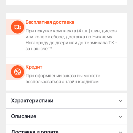
Бесплатная доставка
При покупке комплекта (4 шт.) шин, дисков
или колес в сборе, доставка по Нижнему
Новгороду до двери или до терминала ТК -
за наш счет*
Кредит
При оформлении заказа вы можете
воспользоваться онлайн кредитом
Характеристики
Производитель
Replay
Описание
Ширина
7
Легковой литой диск Replay HV85 — стильный
Доставка и оплата
Диаметр
18