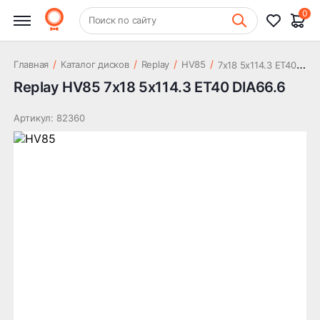
21 191 ₽
DIA66.6
0
+7 (831) 261-35-35
Поиск по сайту
Шиномонтаж
7
x18 5x114.3 ET40 DIA66.6
/
/
/
/
Главная
Каталог дисков
Replay
HV85
Replay HV85 7x18 5x114.3 ET40 DIA66.6
Артикул: 82360