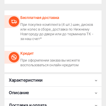
Бесплатная доставка
При покупке комплекта (4 шт.) шин, дисков
или колес в сборе, доставка по Нижнему
Новгороду до двери или до терминала ТК -
за наш счет*
Кредит
При оформлении заказа вы можете
воспользоваться онлайн кредитом
Характеристики
Производитель
Replay
Описание
Ширина
8
Легковой литой колёсный диск Replay HV64
Доставка и оплата
Диаметр
18