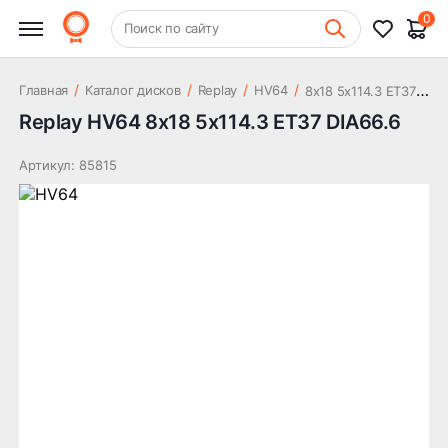
17 585 ₽
DIA66.6
0
+7 (831) 261-35-35
Поиск по сайту
Шиномонтаж
8
x18 5x114.3 ET37 DIA66.6
/
/
/
/
Главная
Каталог дисков
Replay
HV64
Replay HV64 8x18 5x114.3 ET37 DIA66.6
Артикул: 85815