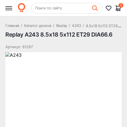
20 907 ₽
DIA66.6
0
+7 (831) 261-35-35
Поиск по сайту
Шиномонтаж
8
.5x18 5x112 ET29 DIA66.6
/
/
/
/
Главная
Каталог дисков
Replay
A243
Replay A243 8.5x18 5x112 ET29 DIA66.6
Артикул: 81297