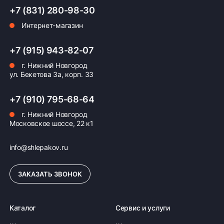
+7 (831) 280-98-30
Интернет-магазин
Оплата заказа
Возможна картой, наличными при получении,
+7 (915) 943-82-07
также доступно оформление кредита и
г. Нижний Новгород
формирование счёта для Юр.Лица
ул. Бекетова 3а, корп. 33
ПОДРОБНЕЕ ОБ ОПЛАТЕ
+7 (910) 795-68-64
г. Нижний Новгород
Московское шоссе, 22 к1
info@shlepakov.ru
ЗАКАЗАТЬ ЗВОНОК
Каталог
Сервис и услуги