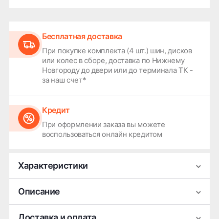
Бесплатная доставка
При покупке комплекта (4 шт.) шин, дисков
или колес в сборе, доставка по Нижнему
Новгороду до двери или до терминала ТК -
за наш счет*
Кредит
При оформлении заказа вы можете
воспользоваться онлайн кредитом
Характеристики
Производитель
Replay
Описание
Ширина
8.5
Легковой литой диск Replay A243 — стильный и
Доставка и оплата
Диаметр
18