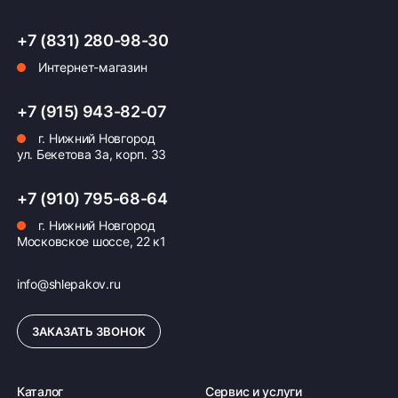
+7 (831) 280-98-30
Интернет-магазин
Оплата заказа
Возможна картой, наличными при получении,
+7 (915) 943-82-07
также доступно оформление кредита и
г. Нижний Новгород
формирование счёта для Юр.Лица
ул. Бекетова 3а, корп. 33
ПОДРОБНЕЕ ОБ ОПЛАТЕ
+7 (910) 795-68-64
г. Нижний Новгород
Московское шоссе, 22 к1
info@shlepakov.ru
ЗАКАЗАТЬ ЗВОНОК
Каталог
Сервис и услуги