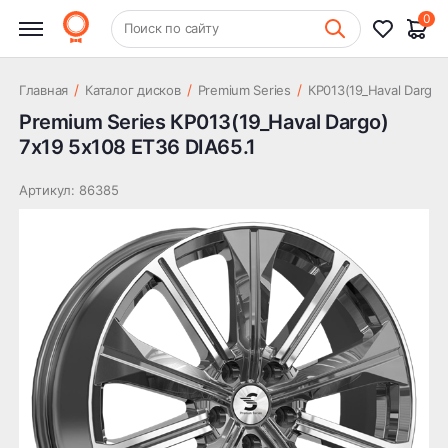
22 573 ₽
Dargo) 7x19 5x108 ET36 DIA65.1
0
+7 (831) 261-35-35
Поиск по сайту
Шиномонтаж
/
/
/
Главная
Каталог дисков
Premium Series
КР013(19_Haval Dargo)
Premium Series КР013(19_Haval Dargo)
7x19 5x108 ET36 DIA65.1
Артикул: 86385