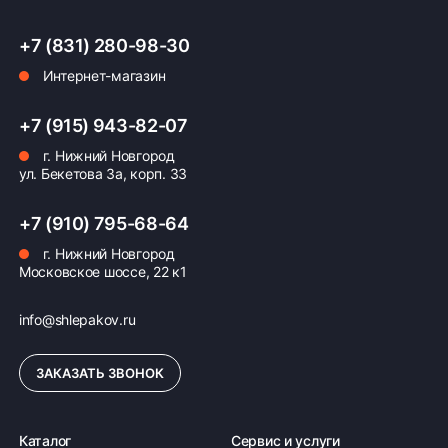
+7 (831) 280-98-30
Интернет-магазин
Оплата заказа
Возможна картой, наличными при получении,
+7 (915) 943-82-07
также доступно оформление кредита и
г. Нижний Новгород
формирование счёта для Юр.Лица
ул. Бекетова 3а, корп. 33
ПОДРОБНЕЕ ОБ ОПЛАТЕ
+7 (910) 795-68-64
г. Нижний Новгород
Московское шоссе, 22 к1
info@shlepakov.ru
ЗАКАЗАТЬ ЗВОНОК
Каталог
Сервис и услуги