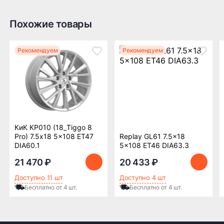
счёт сниженного неподрессоренного веса.
Похожие товары
Доставка по России транспортными компаниями:
Мы отправляем заказы по всей России всеми
Рекомендуем
Рекомендуем
транспортными компаниями (ПЭК, Деловые
Линии, ЖелДорЭкспедиция, Кит,
Автотрейдинг, Ратэк, Энергия и др.)
Бесплатно
500 ₽
КиК КР010 (18_Tiggo 8
Доставка комплекта
Доставка шин или
Pro) 7.5x18 5x108 ET47
Replay GL61 7.5x18
(4 шт) шин или
дисков менее 4 шт
DIA60.1
5x108 ET46 DIA63.3
дисков до терминала
до терминала
транспортной
транспортной
21 470 ₽
20 433 ₽
компании в Нижнем
компании в Нижнем
Новгороде —
Новгороде
Доступно 11 шт
Доступно 4 шт
бесплатная
Бесплатно от 4 шт.
Бесплатно от 4 шт.
ПОДРОБНЕЕ ОБ ДОСТАВКЕ