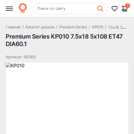
20 842 ₽
5x108 ET47 DIA60.1
0
+7 (831) 261-35-35
Поиск по сайту
Шиномонтаж
7
.5x18 5x108 ET47 DIA60.1
/
/
/
/
Главная
Каталог дисков
Premium Series
КР010
Premium Series КР010 7.5x18 5x108 ET47
DIA60.1
Артикул: 68369