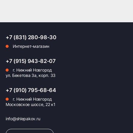
Оплата заказа
Возможна картой, наличными при получении,
+7 (831) 280-98-30
также доступно оформление кредита и
Интернет-магазин
формирование счёта для Юр.Лица
ПОДРОБНЕЕ ОБ ОПЛАТЕ
+7 (915) 943-82-07
г. Нижний Новгород
ул. Бекетова 3а, корп. 33
+7 (910) 795-68-64
г. Нижний Новгород
Московское шоссе, 22 к1
info@shlepakov.ru