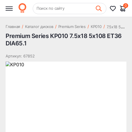
20 240 ₽
5x108 ET36 DIA65.1
0
+7 (831) 261-35-35
Поиск по сайту
Шиномонтаж
7
.5x18 5x108 ET36 DIA65.1
/
/
/
/
Главная
Каталог дисков
Premium Series
КР010
Premium Series КР010 7.5x18 5x108 ET36
DIA65.1
Артикул: 67852