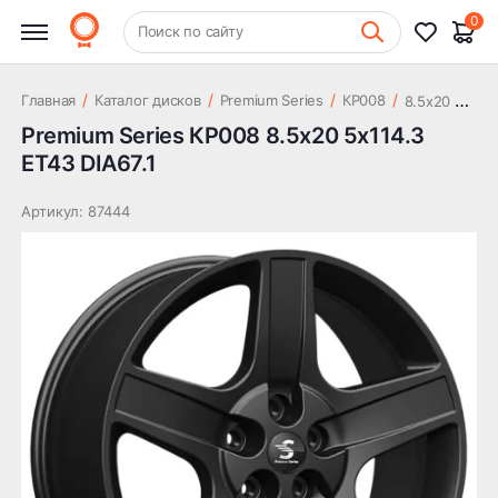
27 218 ₽
5x114.3 ET43 DIA67.1
0
+7 (831) 261-35-35
Поиск по сайту
Шиномонтаж
8
.5x20 5x114.3 ET43 DIA67.1
/
/
/
/
Главная
Каталог дисков
Premium Series
КР008
Premium Series КР008 8.5x20 5x114.3
ET43 DIA67.1
Артикул: 87444