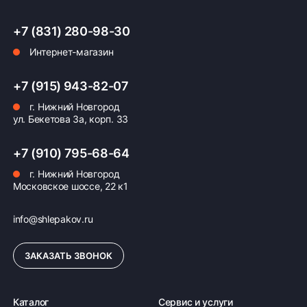
+7 (831) 280-98-30
Интернет-магазин
Оплата заказа
Возможна картой, наличными при получении,
+7 (915) 943-82-07
также доступно оформление кредита и
г. Нижний Новгород
формирование счёта для Юр.Лица
ул. Бекетова 3а, корп. 33
ПОДРОБНЕЕ ОБ ОПЛАТЕ
+7 (910) 795-68-64
г. Нижний Новгород
Московское шоссе, 22 к1
info@shlepakov.ru
ЗАКАЗАТЬ ЗВОНОК
Каталог
Сервис и услуги