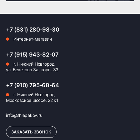
Доставка по России транспортными компаниями:
+7 (831) 280-98-30
Мы отправляем заказы по всей России всеми
Интернет-магазин
транспортными компаниями (ПЭК, Деловые
Линии, ЖелДорЭкспедиция, Кит,
Автотрейдинг, Ратэк, Энергия и др.)
+7 (915) 943-82-07
г. Нижний Новгород
Бесплатно
500 ₽
ул. Бекетова 3а, корп. 33
Доставка комплекта
Доставка шин или
+7 (910) 795-68-64
(4 шт) шин или
дисков менее 4 шт
дисков до терминала
до терминала
г. Нижний Новгород
Московское шоссе, 22 к1
транспортной
транспортной
компании в Нижнем
компании в Нижнем
Новгороде —
Новгороде
info@shlepakov.ru
бесплатная
ЗАКАЗАТЬ ЗВОНОК
ПОДРОБНЕЕ ОБ ДОСТАВКЕ