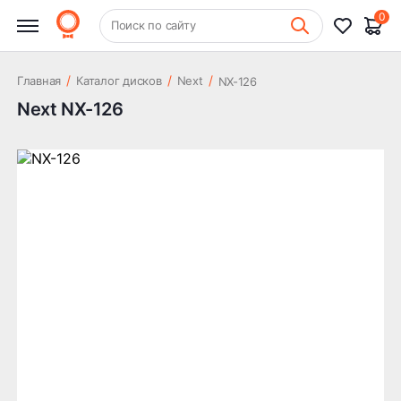
0
+7 (831) 261-35-35
Поиск по сайту
Шиномонтаж
/
/
/
Главная
Каталог дисков
Next
NX-126
Next NX-126