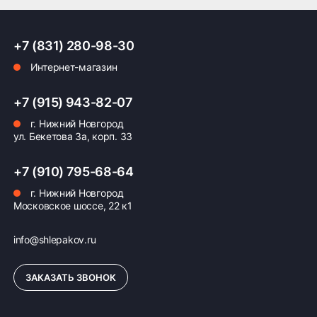
Оплата заказа
+7 (831) 280-98-30
Интернет-магазин
Возможна картой, наличными при получении,
также доступно оформление кредита и
формирование счёта для Юр.Лица
+7 (915) 943-82-07
г. Нижний Новгород
ПОДРОБНЕЕ ОБ ОПЛАТЕ
ул. Бекетова 3а, корп. 33
+7 (910) 795-68-64
г. Нижний Новгород
Московское шоссе, 22 к1
info@shlepakov.ru
ЗАКАЗАТЬ ЗВОНОК