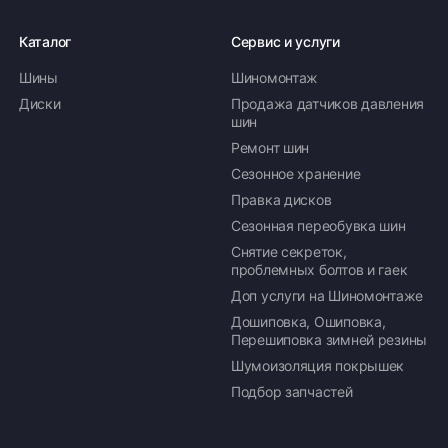
Каталог
Сервис и услуги
Шины
Шиномонтаж
Оплата заказа
Диски
Продажа датчиков давления
шин
Возможна картой, наличными при получении,
Ремонт шин
также доступно оформление кредита и
формирование счёта для Юр.Лица
Сезонное хранение
Правка дисков
ПОДРОБНЕЕ ОБ ОПЛАТЕ
Сезонная переобувка шин
Снятие секреток,
проблемных болтов и гаек
Доп услуги на Шиномонтаже
Дошиповка, Ошиповка,
Перешиповка зимней резины
Шумоизоляция покрышек
Подбор запчастей