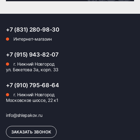
Доставка по России транспортными компаниями:
+7 (831) 280-98-30
Мы отправляем заказы по всей России всеми
Интернет-магазин
транспортными компаниями (ПЭК, Деловые
Линии, ЖелДорЭкспедиция, Кит,
Автотрейдинг, Ратэк, Энергия и др.)
+7 (915) 943-82-07
г. Нижний Новгород
Бесплатно
500 ₽
ул. Бекетова 3а, корп. 33
Доставка комплекта
Доставка шин или
+7 (910) 795-68-64
(4 шт) шин или
дисков менее 4 шт
дисков до терминала
до терминала
г. Нижний Новгород
Московское шоссе, 22 к1
транспортной
транспортной
компании в Нижнем
компании в Нижнем
Новгороде —
Новгороде
info@shlepakov.ru
бесплатная
ЗАКАЗАТЬ ЗВОНОК
ПОДРОБНЕЕ ОБ ДОСТАВКЕ