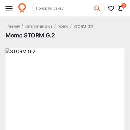
0
+7 (831) 261-35-35
Поиск по сайту
Шиномонтаж
/
/
/
Главная
Каталог дисков
Momo
STORM G.2
Momo STORM G.2