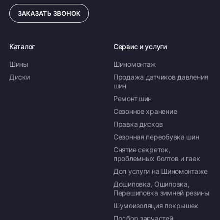
ЗАКАЗАТЬ ЗВОНОК
ПОДРОБНЕЕ ОБ ДОСТАВКЕ
Каталог
Сервис и услуги
Шины
Шиномонтаж
Оплата заказа
Диски
Продажа датчиков давления
шин
Возможна картой, наличными при получении,
Ремонт шин
также доступно оформление кредита и
формирование счёта для Юр.Лица
Сезонное хранение
Правка дисков
ПОДРОБНЕЕ ОБ ОПЛАТЕ
Сезонная переобувка шин
Снятие секреток,
проблемных болтов и гаек
Доп услуги на Шиномонтаже
Дошиповка, Ошиповка,
Перешиповка зимней резины
Шумоизоляция покрышек
Подбор запчастей