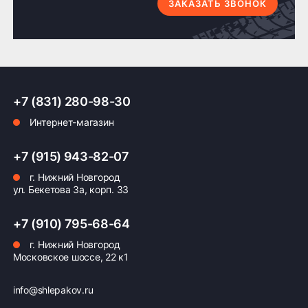
по Н.Новгороду
4 шт. по Н.Новгороду
ЗАКАЗАТЬ ЗВОНОК
Доставка по России транспортными компаниями:
+7 (831) 280-98-30
Мы отправляем заказы по всей России всеми
Интернет-магазин
транспортными компаниями (ПЭК, Деловые
Линии, ЖелДорЭкспедиция, Кит,
Автотрейдинг, Ратэк, Энергия и др.)
+7 (915) 943-82-07
г. Нижний Новгород
Бесплатно
500 ₽
ул. Бекетова 3а, корп. 33
Доставка комплекта
Доставка шин или
+7 (910) 795-68-64
(4 шт) шин или
дисков менее 4 шт
дисков до терминала
до терминала
г. Нижний Новгород
Московское шоссе, 22 к1
транспортной
транспортной
компании в Нижнем
компании в Нижнем
Новгороде —
Новгороде
info@shlepakov.ru
бесплатная