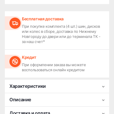
Бесплатная доставка
При покупке комплекта (4 шт.) шин, дисков
или колес в сборе, доставка по Нижнему
Новгороду до двери или до терминала ТК -
за наш счет*
Кредит
При оформлении заказа вы можете
воспользоваться онлайн кредитом
Характеристики
Производитель
MAK
Описание
Ширина
8
Легковой колёсный диск MAK Qvattro —
Доставка и оплата
Диаметр
18