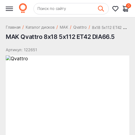
33 363 ₽
DIA66.5
0
+7 (831) 261-35-35
Поиск по сайту
Шиномонтаж
8
x18 5x112 ET42 DIA66.5
/
/
/
/
Главная
Каталог дисков
MAK
Qvattro
MAK Qvattro 8x18 5x112 ET42 DIA66.5
Артикул: 122651