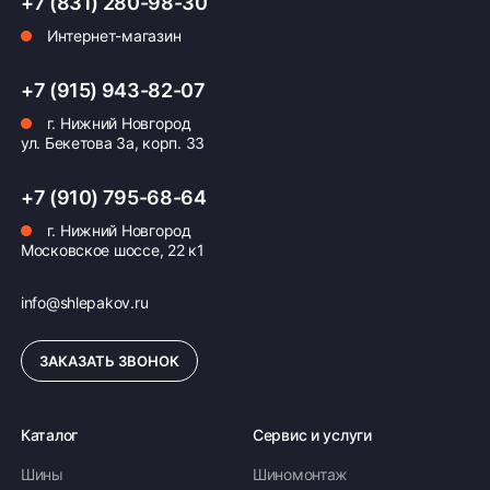
+7 (831) 280-98-30
Интернет-магазин
Оплата заказа
+7 (915) 943-82-07
Возможна картой, наличными при получении,
г. Нижний Новгород
также доступно оформление кредита и
ул. Бекетова 3а, корп. 33
формирование счёта для Юр.Лица
ПОДРОБНЕЕ ОБ ОПЛАТЕ
+7 (910) 795-68-64
г. Нижний Новгород
Московское шоссе, 22 к1
info@shlepakov.ru
ЗАКАЗАТЬ ЗВОНОК
Каталог
Сервис и услуги
Шины
Шиномонтаж