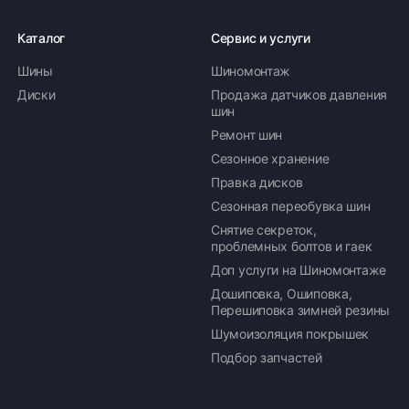
Каталог
Сервис и услуги
Шины
Шиномонтаж
Оплата заказа
Диски
Продажа датчиков давления
шин
Возможна картой, наличными при получении,
Ремонт шин
также доступно оформление кредита и
формирование счёта для Юр.Лица
Сезонное хранение
Правка дисков
ПОДРОБНЕЕ ОБ ОПЛАТЕ
Сезонная переобувка шин
Снятие секреток,
проблемных болтов и гаек
Доп услуги на Шиномонтаже
Дошиповка, Ошиповка,
Перешиповка зимней резины
Шумоизоляция покрышек
Подбор запчастей