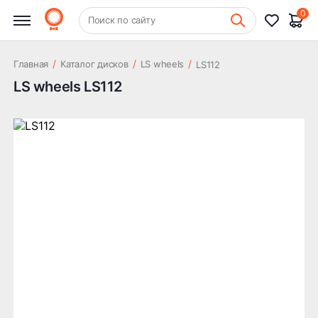
0
+7 (831) 261-35-35
Поиск по сайту
Шиномонтаж
/
/
/
Главная
Каталог дисков
LS wheels
LS112
LS wheels LS112