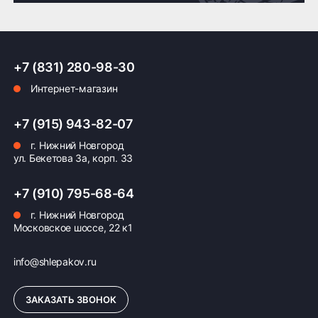
Доставка по России транспортными компаниями:
+7 (831) 280-98-30
Мы отправляем заказы по всей России всеми
Интернет-магазин
транспортными компаниями (ПЭК, Деловые
Линии, ЖелДорЭкспедиция, Кит,
Автотрейдинг, Ратэк, Энергия и др.)
+7 (915) 943-82-07
г. Нижний Новгород
Бесплатно
500 ₽
ул. Бекетова 3а, корп. 33
Доставка комплекта
Доставка шин или
+7 (910) 795-68-64
(4 шт) шин или
дисков менее 4 шт
дисков до терминала
до терминала
г. Нижний Новгород
Московское шоссе, 22 к1
транспортной
транспортной
компании в Нижнем
компании в Нижнем
Новгороде —
Новгороде
info@shlepakov.ru
бесплатная
ЗАКАЗАТЬ ЗВОНОК
ПОДРОБНЕЕ ОБ ДОСТАВКЕ