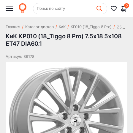
21 470 ₽
5x108 ET47 DIA60.1
0
+7 (831) 261-35-35
Поиск по сайту
Шиномонтаж
7
.5x18 5x108 ET47 DIA60.1
/
/
/
/
Главная
Каталог дисков
КиК
КР010 (18_Tiggo 8 Pro)
КиК КР010 (18_Tiggo 8 Pro) 7.5x18 5x108
ET47 DIA60.1
Артикул: 86178