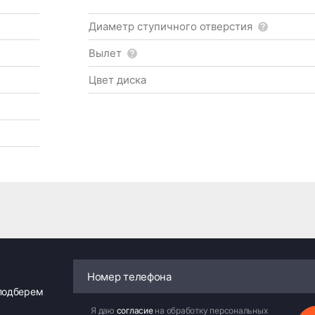
Диаметр ступичного отверстия
Вылет
Цвет диска
 подберем
Я даю
согласие
на обработку персональных