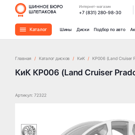
DIA77.9
Интернет-магазин
|
+7 (831) 280-98-30
Каталог
Шины
Диски
Подбор по авто
А
Шины
Главная
/
Каталог дисков
/
КиК
/
КР006 (Land Cruiser 
Диски
КиК КР006 (Land Cruiser Prado
Автомасла
Артикул: 72322
Аксессуары