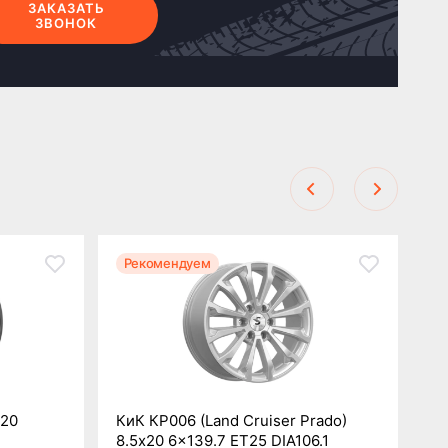
ЗАКАЗАТЬ
ЗВОНОК
Рекомендуем
Р
x20
КиК КР006 (Land Cruiser Prado)
Ки
8.5x20 6x139.7 ET25 DIA106.1
6x