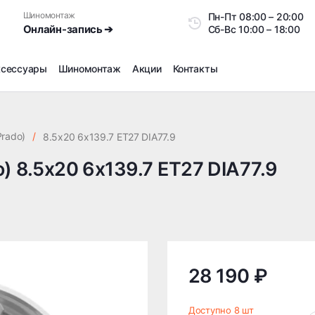
Шиномонтаж
Пн-Пт
08:00 – 20:0
Онлайн-запись ➔
Сб-Вс
10:00 – 18:00
ксессуары
Шиномонтаж
Акции
Контакты
Шиномонтаж
Продажа датчиков давления шин
Prado)
/
8.5x20 6x139.7 ET27 DIA77.9
Ремонт шин
) 8.5x20 6x139.7 ET27 DIA77.9
Сезонное хранение
Правка дисков
Сезонная переобувка шин
Снятие секреток, проблемных болтов и гаек
Доп услуги на Шиномонтаже
Дошиповка, Ошиповка, Перешиповка зимней резины
28 190 ₽
Шумоизоляция покрышек
Подбор запчастей
Доступно 8 шт