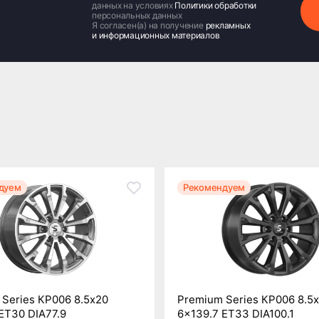
данных на условиях
Политики обработки
персональных данных
Я согласен(а) на получение
рекламных
и информационных материалов
дуем
Рекомендуем
Series КР006 8.5x20
Premium Series КР006 8.5
ET30 DIA77.9
6x139.7 ET33 DIA100.1