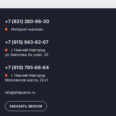
комфортное и безопасное вождение в любых
ситуациях.
Оплата заказа
Страна производитель – Россия.
+7 (831) 280-98-30
Возможна картой, наличными при получении,
Интернет-магазин
также доступно оформление кредита и
формирование счёта для Юр.Лица
+7 (915) 943-82-07
ПОДРОБНЕЕ ОБ ОПЛАТЕ
г. Нижний Новгород
ул. Бекетова 3а, корп. 33
+7 (910) 795-68-64
г. Нижний Новгород
Московское шоссе, 22 к1
info@shlepakov.ru
ЗАКАЗАТЬ ЗВОНОК