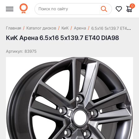
10 757 ₽
DIA98
0
+7 (831) 261-35-35
Поиск по сайту
Шиномонтаж
6
.5x16 5x139.7 ET40 DIA98
/
/
/
/
Главная
Каталог дисков
КиК
Арена
КиК Арена 6.5x16 5x139.7 ET40 DIA98
Артикул: 83975