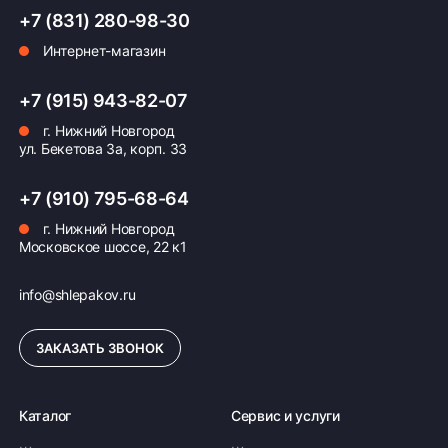
+7 (831) 280-98-30
Интернет-магазин
Оплата заказа
Возможна картой, наличными при получении,
+7 (915) 943-82-07
также доступно оформление кредита и
г. Нижний Новгород
формирование счёта для Юр.Лица
ул. Бекетова 3а, корп. 33
ПОДРОБНЕЕ ОБ ОПЛАТЕ
+7 (910) 795-68-64
г. Нижний Новгород
Московское шоссе, 22 к1
info@shlepakov.ru
ЗАКАЗАТЬ ЗВОНОК
Каталог
Сервис и услуги