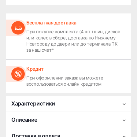
Бесплатная доставка
При покупке комплекта (4 шт.) шин, дисков
или колес в сборе, доставка по Нижнему
Новгороду до двери или до терминала ТК -
за наш счет*
Кредит
При оформлении заказа вы можете
воспользоваться онлайн кредитом
Характеристики
Производитель
КиК
Описание
Ширина
6.5
Легковой колесный диск серии Арена от бренда
Доставка и оплата
Диаметр
16