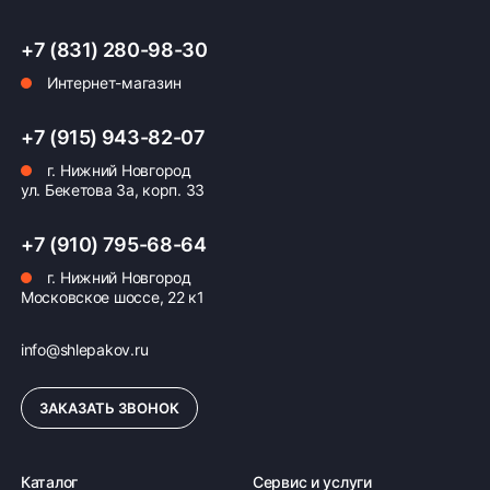
+7 (831) 280-98-30
Интернет-магазин
Оплата заказа
Возможна картой, наличными при получении,
+7 (915) 943-82-07
также доступно оформление кредита и
г. Нижний Новгород
формирование счёта для Юр.Лица
ул. Бекетова 3а, корп. 33
ПОДРОБНЕЕ ОБ ОПЛАТЕ
+7 (910) 795-68-64
г. Нижний Новгород
Московское шоссе, 22 к1
info@shlepakov.ru
ЗАКАЗАТЬ ЗВОНОК
Каталог
Сервис и услуги