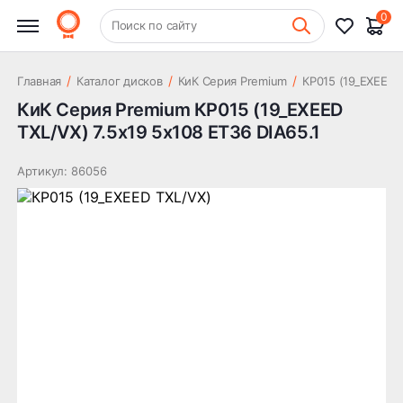
(19_EXEED TXL/VX) 7.5x19 5x108
23 405 ₽
0
ET36 DIA65.1
+7 (831) 261-35-35
Поиск по сайту
Шиномонтаж
/
/
/
Главная
Каталог дисков
КиК Серия Premium
КР015 (19_EXEED 
КиК Серия Premium КР015 (19_EXEED
TXL/VX) 7.5x19 5x108 ET36 DIA65.1
Артикул: 86056