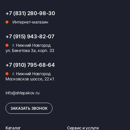
+7 (831) 280-98-30
Интернет-магазин
Оплата заказа
Возможна картой, наличными при получении,
+7 (915) 943-82-07
также доступно оформление кредита и
г. Нижний Новгород
формирование счёта для Юр.Лица
ул. Бекетова 3а, корп. 33
ПОДРОБНЕЕ ОБ ОПЛАТЕ
+7 (910) 795-68-64
г. Нижний Новгород
Московское шоссе, 22 к1
info@shlepakov.ru
ЗАКАЗАТЬ ЗВОНОК
Каталог
Сервис и услуги