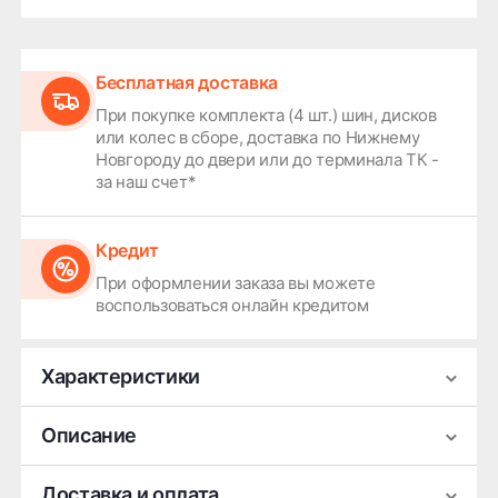
Бесплатная доставка
При покупке комплекта (4 шт.) шин, дисков
или колес в сборе, доставка по Нижнему
Новгороду до двери или до терминала ТК -
за наш счет*
Кредит
При оформлении заказа вы можете
воспользоваться онлайн кредитом
Характеристики
Производитель
KDW
Описание
Ширина
7
Легковой литой диск KDW KD1811 серебристого
Доставка и оплата
Диаметр
18