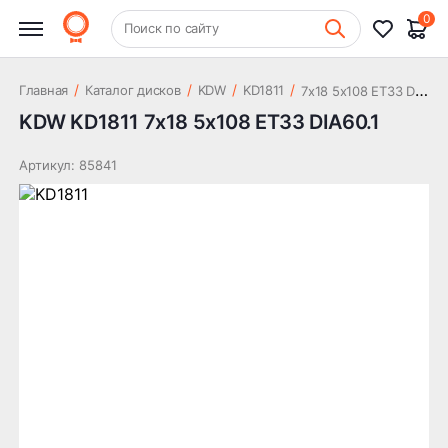
13 847 ₽
DIA60.1
0
+7 (831) 261-35-35
Поиск по сайту
Шиномонтаж
7
x18 5x108 ET33 DIA60.1
/
/
/
/
Главная
Каталог дисков
KDW
KD1811
KDW KD1811 7x18 5x108 ET33 DIA60.1
Артикул: 85841