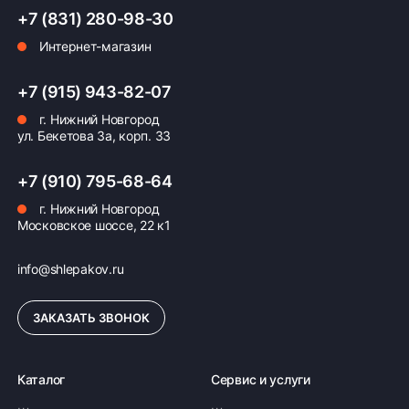
+7 (831) 280-98-30
Интернет-магазин
Оплата заказа
Возможна картой, наличными при получении,
+7 (915) 943-82-07
также доступно оформление кредита и
г. Нижний Новгород
формирование счёта для Юр.Лица
ул. Бекетова 3а, корп. 33
ПОДРОБНЕЕ ОБ ОПЛАТЕ
+7 (910) 795-68-64
г. Нижний Новгород
Московское шоссе, 22 к1
info@shlepakov.ru
ЗАКАЗАТЬ ЗВОНОК
Каталог
Сервис и услуги