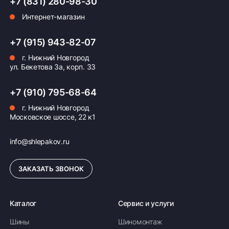
+7 (831) 280-98-30
Интернет-магазин
Оплата заказа
+7 (915) 943-82-07
Возможна картой, наличными при получении,
г. Нижний Новгород
также доступно оформление кредита и
ул. Бекетова 3а, корп. 33
формирование счёта для Юр.Лица
ПОДРОБНЕЕ ОБ ОПЛАТЕ
+7 (910) 795-68-64
г. Нижний Новгород
Московское шоссе, 22 к1
info@shlepakov.ru
ЗАКАЗАТЬ ЗВОНОК
Каталог
Сервис и услуги
Шины
Шиномонтаж