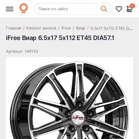
12 133 ₽
DIA57.1
0
+7 (831) 261-35-35
Поиск по сайту
Шиномонтаж
6
.5x17 5x112 ET45 DIA57.1
/
/
/
/
Главная
Каталог дисков
iFree
Виар
iFree Виар 6.5x17 5x112 ET45 DIA57.1
Артикул: 149143