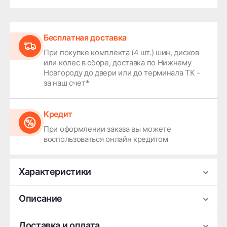
Бесплатная доставка
При покупке комплекта (4 шт.) шин, дисков
или колес в сборе, доставка по Нижнему
Новгороду до двери или до терминала ТК -
за наш счет*
Кредит
При оформлении заказа вы можете
воспользоваться онлайн кредитом
Характеристики
Производитель
iFree
Описание
Ширина
6.5
Легковой литой колесный диск iFree Viar —
Доставка и оплата
Диаметр
17