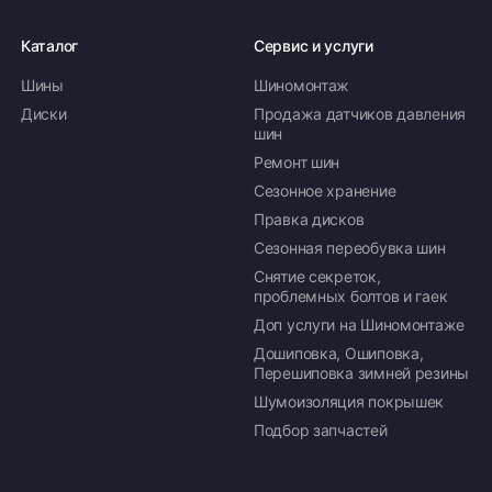
Каталог
Сервис и услуги
Шины
Шиномонтаж
Оплата заказа
Диски
Продажа датчиков давления
шин
Возможна картой, наличными при получении,
Ремонт шин
также доступно оформление кредита и
формирование счёта для Юр.Лица
Сезонное хранение
Правка дисков
ПОДРОБНЕЕ ОБ ОПЛАТЕ
Сезонная переобувка шин
Снятие секреток,
проблемных болтов и гаек
Доп услуги на Шиномонтаже
Дошиповка, Ошиповка,
Перешиповка зимней резины
Шумоизоляция покрышек
Подбор запчастей