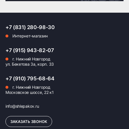
Доставка по России транспортными компаниями:
+7 (831) 280-98-30
Мы отправляем заказы по всей России всеми
Интернет-магазин
транспортными компаниями (ПЭК, Деловые
Линии, ЖелДорЭкспедиция, Кит,
Автотрейдинг, Ратэк, Энергия и др.)
+7 (915) 943-82-07
г. Нижний Новгород
Бесплатно
500 ₽
ул. Бекетова 3а, корп. 33
Доставка комплекта
Доставка шин или
+7 (910) 795-68-64
(4 шт) шин или
дисков менее 4 шт
дисков до терминала
до терминала
г. Нижний Новгород
Московское шоссе, 22 к1
транспортной
транспортной
компании в Нижнем
компании в Нижнем
Новгороде —
Новгороде
info@shlepakov.ru
бесплатная
ЗАКАЗАТЬ ЗВОНОК
ПОДРОБНЕЕ ОБ ДОСТАВКЕ