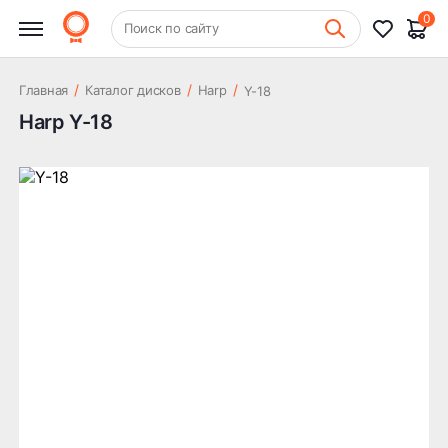
0
+7 (831) 261-35-35
Поиск по сайту
Шиномонтаж
/
/
/
Главная
Каталог дисков
Harp
Y-18
Harp Y-18