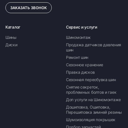
ЗАКАЗАТЬ ЗВОНОК
ПОДРОБНЕЕ ОБ ДОСТАВКЕ
Каталог
Сервис и услуги
Шины
Шиномонтаж
Оплата заказа
Диски
Продажа датчиков давления
шин
Возможна картой, наличными при получении,
Ремонт шин
также доступно оформление кредита и
формирование счёта для Юр.Лица
Сезонное хранение
Правка дисков
ПОДРОБНЕЕ ОБ ОПЛАТЕ
Сезонная переобувка шин
Снятие секреток,
проблемных болтов и гаек
Доп услуги на Шиномонтаже
Дошиповка, Ошиповка,
Перешиповка зимней резины
Шумоизоляция покрышек
Подбор запчастей