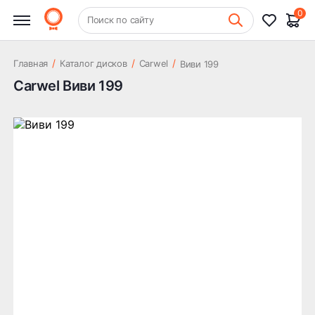
0
+7 (831) 261-35-35
Поиск по сайту
Шиномонтаж
/
/
/
Главная
Каталог дисков
Carwel
Виви 199
Carwel Виви 199