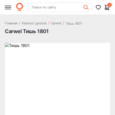
0
+7 (831) 261-35-35
Поиск по сайту
Шиномонтаж
/
/
/
Главная
Каталог дисков
Carwel
Тишь 1801
Carwel Тишь 1801