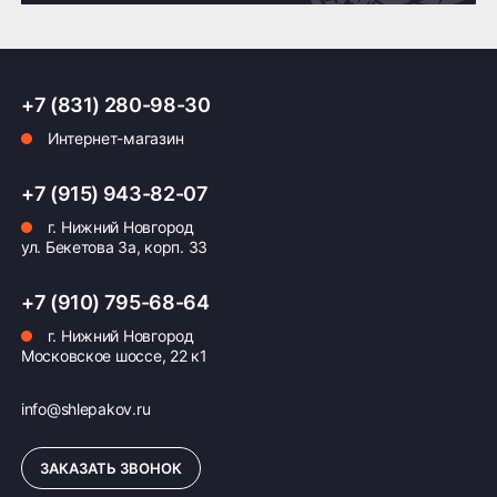
Доставка по России транспортными компаниями:
+7 (831) 280-98-30
Мы отправляем заказы по всей России всеми
Интернет-магазин
транспортными компаниями (ПЭК, Деловые
Линии, ЖелДорЭкспедиция, Кит,
Автотрейдинг, Ратэк, Энергия и др.)
+7 (915) 943-82-07
г. Нижний Новгород
Бесплатно
500 ₽
ул. Бекетова 3а, корп. 33
Доставка комплекта
Доставка шин или
+7 (910) 795-68-64
(4 шт) шин или
дисков менее 4 шт
дисков до терминала
до терминала
г. Нижний Новгород
Московское шоссе, 22 к1
транспортной
транспортной
компании в Нижнем
компании в Нижнем
Новгороде —
Новгороде
info@shlepakov.ru
бесплатная
ЗАКАЗАТЬ ЗВОНОК
ПОДРОБНЕЕ ОБ ДОСТАВКЕ