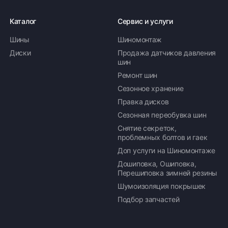
Каталог
Сервис и услуги
Шины
Шиномонтаж
Оплата заказа
Диски
Продажа датчиков давления
шин
Возможна картой, наличными при получении,
Ремонт шин
также доступно оформление кредита и
формирование счёта для Юр.Лица
Сезонное хранение
Правка дисков
ПОДРОБНЕЕ ОБ ОПЛАТЕ
Сезонная переобувка шин
Снятие секреток,
проблемных болтов и гаек
Доп услуги на Шиномонтаже
Дошиповка, Ошиповка,
Перешиповка зимней резины
Шумоизоляция покрышек
Подбор запчастей