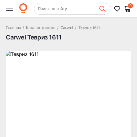
0
+7 (831) 261-35-35
Поиск по сайту
Шиномонтаж
/
/
/
Главная
Каталог дисков
Carwel
Тевриз 1611
Carwel Тевриз 1611