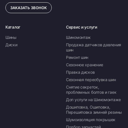
ЗАКАЗАТЬ ЗВОНОК
ПОДРОБНЕЕ ОБ ДОСТАВКЕ
Каталог
Сервис и услуги
Шины
Шиномонтаж
Оплата заказа
Диски
Продажа датчиков давления
шин
Возможна картой, наличными при получении,
Ремонт шин
также доступно оформление кредита и
формирование счёта для Юр.Лица
Сезонное хранение
Правка дисков
ПОДРОБНЕЕ ОБ ОПЛАТЕ
Сезонная переобувка шин
Снятие секреток,
проблемных болтов и гаек
Доп услуги на Шиномонтаже
Дошиповка, Ошиповка,
Перешиповка зимней резины
Шумоизоляция покрышек
Подбор запчастей