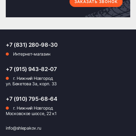
по Н.Новгороду
4 шт. по Н.Новгороду
ЗАКАЗАТЬ ЗВОНОК
даже в сложных дорожных условиях.
Доставка по России транспортными компаниями:
+7 (831) 280-98-30
Мы отправляем заказы по всей России всеми
Интернет-магазин
транспортными компаниями (ПЭК, Деловые
Линии, ЖелДорЭкспедиция, Кит,
Автотрейдинг, Ратэк, Энергия и др.)
+7 (915) 943-82-07
г. Нижний Новгород
Бесплатно
500 ₽
ул. Бекетова 3а, корп. 33
Доставка комплекта
Доставка шин или
+7 (910) 795-68-64
(4 шт) шин или
дисков менее 4 шт
дисков до терминала
до терминала
г. Нижний Новгород
Московское шоссе, 22 к1
транспортной
транспортной
компании в Нижнем
компании в Нижнем
Новгороде —
Новгороде
info@shlepakov.ru
бесплатная