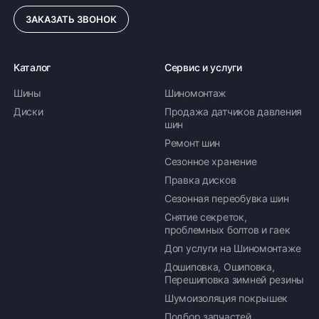
ЗАКАЗАТЬ ЗВОНОК
ПОДРОБНЕЕ ОБ ДОСТАВКЕ
Каталог
Сервис и услуги
Шины
Шиномонтаж
Оплата заказа
Диски
Продажа датчиков давления
шин
Возможна картой, наличными при получении,
Ремонт шин
также доступно оформление кредита и
формирование счёта для Юр.Лица
Сезонное хранение
Правка дисков
ПОДРОБНЕЕ ОБ ОПЛАТЕ
Сезонная переобувка шин
Снятие секреток,
проблемных болтов и гаек
Доп услуги на Шиномонтаже
Дошиповка, Ошиповка,
Перешиповка зимней резины
Шумоизоляция покрышек
Подбор запчастей