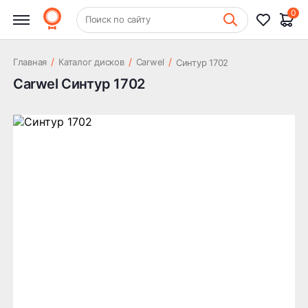
0
+7 (831) 261-35-35
Поиск по сайту
Шиномонтаж
/
/
/
Главная
Каталог дисков
Carwel
Синтур 1702
Carwel Синтур 1702