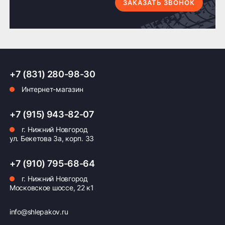
по Н.Новгороду
4 шт. по Н.Новгороду
ЗАКАЗАТЬ ЗВОНОК
Доставка по России транспортными компаниями:
+7 (831) 280-98-30
Мы отправляем заказы по всей России всеми
Интернет-магазин
транспортными компаниями (ПЭК, Деловые
Линии, ЖелДорЭкспедиция, Кит,
Автотрейдинг, Ратэк, Энергия и др.)
+7 (915) 943-82-07
г. Нижний Новгород
Бесплатно
500 ₽
ул. Бекетова 3а, корп. 33
Доставка комплекта
Доставка шин или
+7 (910) 795-68-64
(4 шт) шин или
дисков менее 4 шт
дисков до терминала
до терминала
г. Нижний Новгород
Московское шоссе, 22 к1
транспортной
транспортной
компании в Нижнем
компании в Нижнем
Новгороде —
Новгороде
info@shlepakov.ru
бесплатная