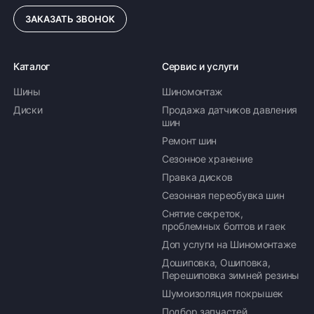
ЗАКАЗАТЬ ЗВОНОК
ПОДРОБНЕЕ ОБ ДОСТАВКЕ
Каталог
Сервис и услуги
Шины
Шиномонтаж
Оплата заказа
Диски
Продажа датчиков давления
шин
Возможна картой, наличными при получении,
Ремонт шин
также доступно оформление кредита и
формирование счёта для Юр.Лица
Сезонное хранение
Правка дисков
ПОДРОБНЕЕ ОБ ОПЛАТЕ
Сезонная переобувка шин
Снятие секреток,
проблемных болтов и гаек
Доп услуги на Шиномонтаже
Дошиповка, Ошиповка,
Перешиповка зимней резины
Шумоизоляция покрышек
Подбор запчастей