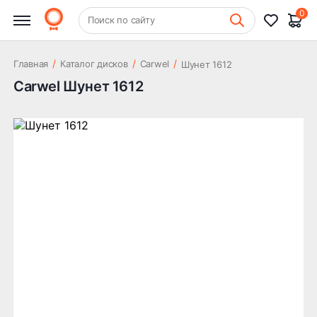
0
+7 (831) 261-35-35
Поиск по сайту
Шиномонтаж
/
/
/
Главная
Каталог дисков
Carwel
Шунет 1612
Carwel Шунет 1612