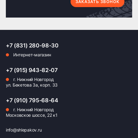
по Н.Новгороду
4 шт. по Н.Новгороду
ЗАКАЗАТЬ ЗВОНОК
индивидуальность автомобиля и обеспечить
надёжность эксплуатации машины.
Доставка по России транспортными компаниями:
+7 (831) 280-98-30
Мы отправляем заказы по всей России всеми
Интернет-магазин
транспортными компаниями (ПЭК, Деловые
Линии, ЖелДорЭкспедиция, Кит,
Автотрейдинг, Ратэк, Энергия и др.)
+7 (915) 943-82-07
г. Нижний Новгород
Бесплатно
500 ₽
ул. Бекетова 3а, корп. 33
Доставка комплекта
Доставка шин или
+7 (910) 795-68-64
(4 шт) шин или
дисков менее 4 шт
дисков до терминала
до терминала
г. Нижний Новгород
Московское шоссе, 22 к1
транспортной
транспортной
компании в Нижнем
компании в Нижнем
Новгороде —
Новгороде
info@shlepakov.ru
бесплатная