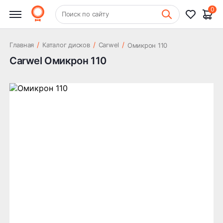
0
+7 (831) 261-35-35
Поиск по сайту
Шиномонтаж
/
/
/
Главная
Каталог дисков
Carwel
Омикрон 110
Carwel Омикрон 110