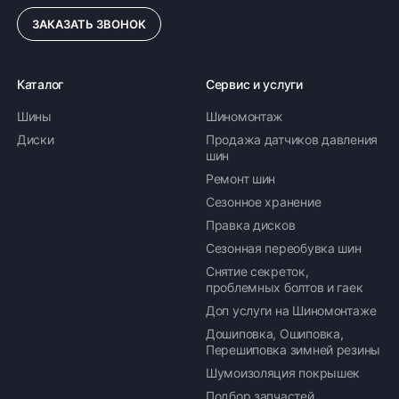
ЗАКАЗАТЬ ЗВОНОК
ПОДРОБНЕЕ ОБ ДОСТАВКЕ
Каталог
Сервис и услуги
Шины
Шиномонтаж
Оплата заказа
Диски
Продажа датчиков давления
шин
Возможна картой, наличными при получении,
Ремонт шин
также доступно оформление кредита и
формирование счёта для Юр.Лица
Сезонное хранение
Правка дисков
ПОДРОБНЕЕ ОБ ОПЛАТЕ
Сезонная переобувка шин
Снятие секреток,
проблемных болтов и гаек
Доп услуги на Шиномонтаже
Дошиповка, Ошиповка,
Перешиповка зимней резины
Шумоизоляция покрышек
Подбор запчастей