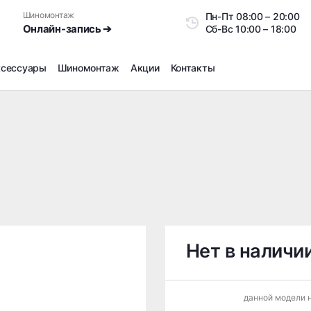
Шиномонтаж
Пн-Пт
08:00 – 20:0
Онлайн-запись ➔
Сб-Вс
10:00 – 18:00
ксессуары
Шиномонтаж
Акции
Контакты
Шиномонтаж
Продажа датчиков давления шин
Ремонт шин
Сезонное хранение
Правка дисков
Сезонная переобувка шин
Снятие секреток, проблемных болтов и гаек
Доп услуги на Шиномонтаже
Нет в наличи
Дошиповка, Ошиповка, Перешиповка зимней резины
Шумоизоляция покрышек
данной модели н
Подбор запчастей