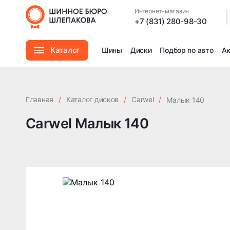
Интернет-магазин
|
+7 (831) 280-98-30
Каталог
Шины
Диски
Подбор по авто
А
Шины
Главная
/
Каталог дисков
/
Carwel
/
Малык 140
Диски
Carwel Малык 140
Автомасла
Аксессуары