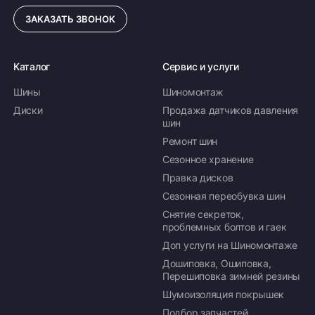
ЗАКАЗАТЬ ЗВОНОК
ПОДРОБНЕЕ ОБ ДОСТАВКЕ
Каталог
Сервис и услуги
Шины
Шиномонтаж
Оплата заказа
Диски
Продажа датчиков давления
шин
Возможна картой, наличными при получении,
Ремонт шин
также доступно оформление кредита и
формирование счёта для Юр.Лица
Сезонное хранение
Правка дисков
ПОДРОБНЕЕ ОБ ОПЛАТЕ
Сезонная переобувка шин
Снятие секреток,
проблемных болтов и гаек
Доп услуги на Шиномонтаже
Дошиповка, Ошиповка,
Перешиповка зимней резины
Шумоизоляция покрышек
Подбор запчастей