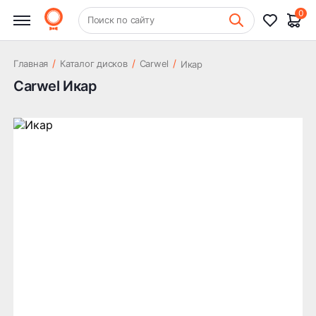
0
+7 (831) 261-35-35
Поиск по сайту
Шиномонтаж
/
/
/
Главная
Каталог дисков
Carwel
Икар
Carwel Икар