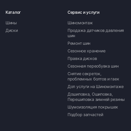
Каталог
Сервис и услуги
Шины
Шиномонтаж
Оплата заказа
Диски
Продажа датчиков давления
шин
Возможна картой, наличными при получении,
Ремонт шин
также доступно оформление кредита и
формирование счёта для Юр.Лица
Сезонное хранение
Правка дисков
ПОДРОБНЕЕ ОБ ОПЛАТЕ
Сезонная переобувка шин
Снятие секреток,
проблемных болтов и гаек
Доп услуги на Шиномонтаже
Дошиповка, Ошиповка,
Перешиповка зимней резины
Шумоизоляция покрышек
Подбор запчастей