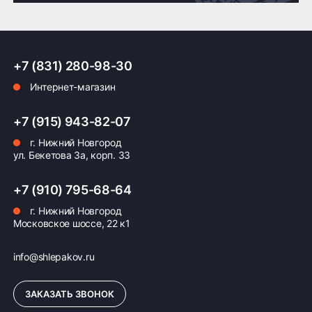
Доставка по России транспортными компаниями:
+7 (831) 280-98-30
Мы отправляем заказы по всей России всеми
Интернет-магазин
транспортными компаниями (ПЭК, Деловые
Линии, ЖелДорЭкспедиция, Кит,
Автотрейдинг, Ратэк, Энергия и др.)
+7 (915) 943-82-07
г. Нижний Новгород
Бесплатно
500 ₽
ул. Бекетова 3а, корп. 33
Доставка комплекта
Доставка шин или
+7 (910) 795-68-64
(4 шт) шин или
дисков менее 4 шт
дисков до терминала
до терминала
г. Нижний Новгород
Московское шоссе, 22 к1
транспортной
транспортной
компании в Нижнем
компании в Нижнем
Новгороде —
Новгороде
info@shlepakov.ru
бесплатная
ЗАКАЗАТЬ ЗВОНОК
ПОДРОБНЕЕ ОБ ДОСТАВКЕ