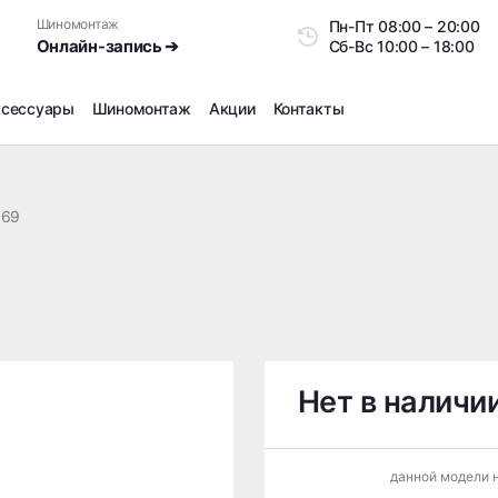
Шиномонтаж
Пн-Пт
08:00 – 20:0
Онлайн-запись ➔
Сб-Вс
10:00 – 18:00
ксессуары
Шиномонтаж
Акции
Контакты
Шиномонтаж
Продажа датчиков давления шин
169
Ремонт шин
Сезонное хранение
Правка дисков
Сезонная переобувка шин
Снятие секреток, проблемных болтов и гаек
Доп услуги на Шиномонтаже
Нет в наличи
Дошиповка, Ошиповка, Перешиповка зимней резины
Шумоизоляция покрышек
данной модели н
Подбор запчастей