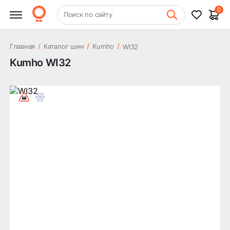
0
+7 (831) 261-35-35
Поиск по сайту
Шиномонтаж
/
/
/
Главная
Каталог шин
Kumho
WI32
Kumho WI32