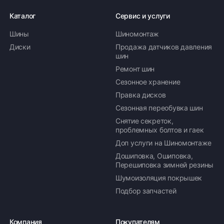
Каталог
Сервис и услуги
Шины
Шиномонтаж
Диски
Продажа датчиков давления
шин
Ремонт шин
Сезонное хранение
Правка дисков
Сезонная переобувка шин
Снятие секреток,
проблемных болтов и гаек
Доп услуги на Шиномонтаже
Дошиповка, Ошиповка,
Перешиповка зимней резины
Шумоизоляция покрышек
Подбор запчастей
Компания
Покупателям