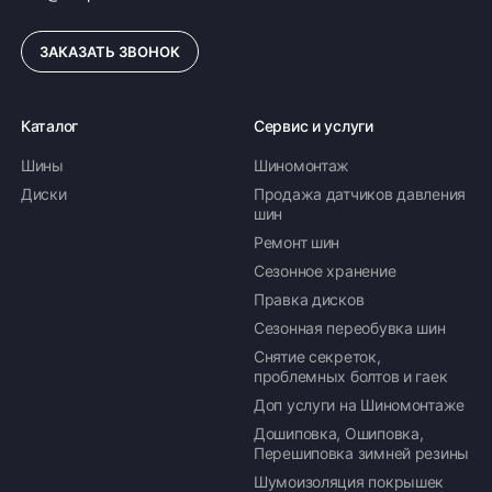
285/45 R21 113Y XL CONTISILENT
ЗАКАЗАТЬ ЗВОНОК
48 685 ₽
194 740 ₽ комплект
Каталог
Сервис и услуги
Доступно 12 шт
Шины
Шиномонтаж
285/45 R21 113Y XL
Диски
Продажа датчиков давления
шин
43 061 ₽
172 244 ₽ комплект
Ремонт шин
Доступно > 40 шт
Сезонное хранение
Правка дисков
Сезонная переобувка шин
235/45 R21 101Y
Снятие секреток,
проблемных болтов и гаек
30 509 ₽
122 036 ₽ комплект
Доп услуги на Шиномонтаже
Доступно 6 шт
Дошиповка, Ошиповка,
Перешиповка зимней резины
285/40 R22 110Y
Шумоизоляция покрышек