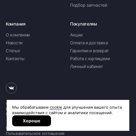
Подбор запчастей
48 292 ₽
193 168 ₽ комплект
Доступно 4 шт
Компания
Покупателям
295/35 R23 108Y XL
О компании
Акции
Новости
Оплата и доставка
44 383 ₽
177 532 ₽ комплект
Статьи
Гарантии и возврат
Доступно > 40 шт
Контакты
Работа с юрлицами
Личный кабинет
285/35 R23 107Y FR XL CONTISILENT
63 041 ₽
252 164 ₽ комплект
Доступно 5 шт
© 2026 «Шинное бюро Шлепакова»
Интернет-магазин шин и дисков
Сделано в
R.class
Политика обработки персональных данных
Пользовательское соглашение