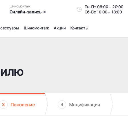
Шиномонтаж
Пн-Пт
08:00 – 20:0
Онлайн-запись ➔
Сб-Вс
10:00 – 18:00
ксессуары
Шиномонтаж
Акции
Контакты
Шиномонтаж
Продажа датчиков давления шин
Ремонт шин
билю
Сезонное хранение
Правка дисков
Сезонная переобувка шин
Снятие секреток, проблемных болтов и гаек
Доп услуги на Шиномонтаже
Поколение
Модификация
3
4
Дошиповка, Ошиповка, Перешиповка зимней резины
Шумоизоляция покрышек
Подбор запчастей