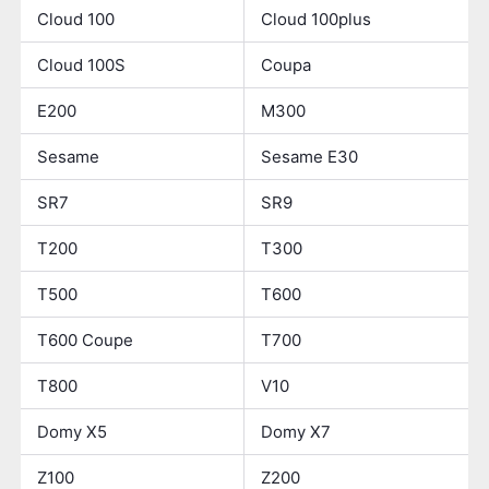
Cloud 100
Cloud 100plus
Cloud 100S
Coupa
E200
M300
Sesame
Sesame E30
SR7
SR9
T200
T300
T500
T600
T600 Coupe
T700
T800
V10
Domy X5
Domy X7
Z100
Z200