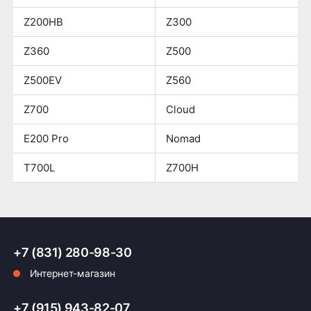
Z200HB
Z300
Z360
Z500
Z500EV
Z560
Z700
Cloud
E200 Pro
Nomad
T700L
Z700H
+7 (831) 280-98-30
Интернет-магазин
+7 (915) 943-82-07