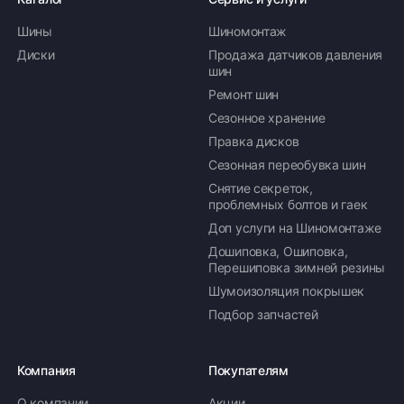
Шины
Шиномонтаж
Диски
Продажа датчиков давления
шин
Ремонт шин
Сезонное хранение
Правка дисков
Сезонная переобувка шин
Снятие секреток,
проблемных болтов и гаек
Доп услуги на Шиномонтаже
Дошиповка, Ошиповка,
Перешиповка зимней резины
Шумоизоляция покрышек
Подбор запчастей
Компания
Покупателям
О компании
Акции