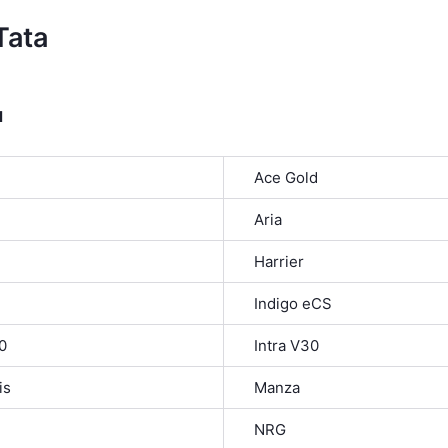
Tata
я
Ace Gold
Aria
Harrier
Indigo eCS
0
Intra V30
is
Manza
NRG