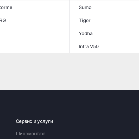
Storme
Sumo
NRG
Tigor
Yodha
Intra V50
Сервис и услуги
Шиномонтаж