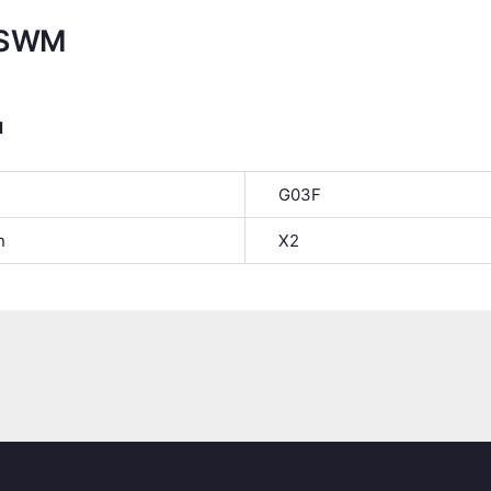
 SWM
я
G03F
n
X2