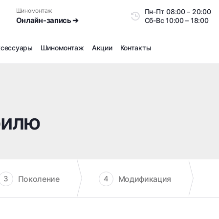
Шиномонтаж
Пн-Пт
08:00 – 20:0
Онлайн-запись ➔
Сб-Вс
10:00 – 18:00
ксессуары
Шиномонтаж
Акции
Контакты
Шиномонтаж
Продажа датчиков давления шин
Ремонт шин
билю
Сезонное хранение
Правка дисков
Сезонная переобувка шин
Снятие секреток, проблемных болтов и гаек
Доп услуги на Шиномонтаже
Поколение
Модификация
3
4
Дошиповка, Ошиповка, Перешиповка зимней резины
Шумоизоляция покрышек
Подбор запчастей