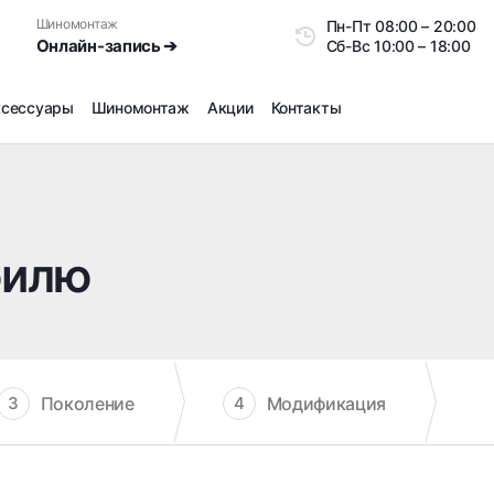
Шиномонтаж
Пн-Пт
08:00 – 20:0
Онлайн-запись ➔
Сб-Вс
10:00 – 18:00
ксессуары
Шиномонтаж
Акции
Контакты
Шиномонтаж
Продажа датчиков давления шин
Ремонт шин
билю
Сезонное хранение
Правка дисков
Сезонная переобувка шин
Снятие секреток, проблемных болтов и гаек
Доп услуги на Шиномонтаже
Поколение
Модификация
3
4
Дошиповка, Ошиповка, Перешиповка зимней резины
Шумоизоляция покрышек
Подбор запчастей