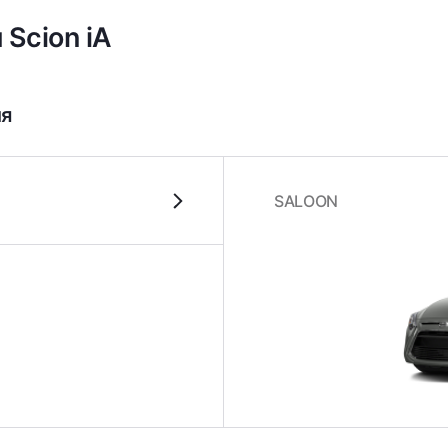
 Scion iA
ля
SALOON