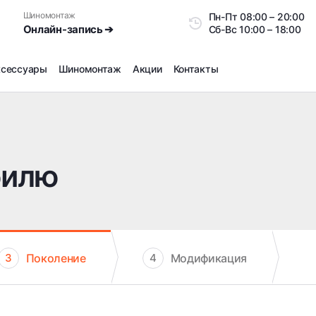
Шиномонтаж
Пн-Пт
08:00 – 20:0
Онлайн-запись ➔
Сб-Вс
10:00 – 18:00
ксессуары
Шиномонтаж
Акции
Контакты
Шиномонтаж
Продажа датчиков давления шин
Ремонт шин
билю
Сезонное хранение
Правка дисков
Сезонная переобувка шин
Снятие секреток, проблемных болтов и гаек
Доп услуги на Шиномонтаже
Поколение
Модификация
3
4
Дошиповка, Ошиповка, Перешиповка зимней резины
Шумоизоляция покрышек
Подбор запчастей