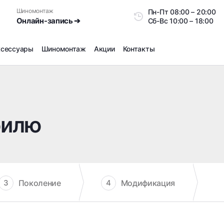
Шиномонтаж
Пн-Пт
08:00 – 20:0
Онлайн-запись ➔
Сб-Вс
10:00 – 18:00
ксессуары
Шиномонтаж
Акции
Контакты
Шиномонтаж
Продажа датчиков давления шин
Ремонт шин
билю
Сезонное хранение
Правка дисков
Сезонная переобувка шин
Снятие секреток, проблемных болтов и гаек
Доп услуги на Шиномонтаже
Поколение
Модификация
3
4
Дошиповка, Ошиповка, Перешиповка зимней резины
Шумоизоляция покрышек
Подбор запчастей