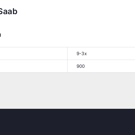
Saab
я
9-3x
900