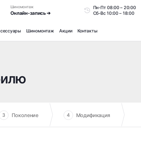
Шиномонтаж
Пн-Пт
08:00 – 20:0
Онлайн-запись ➔
Сб-Вс
10:00 – 18:00
ксессуары
Шиномонтаж
Акции
Контакты
Шиномонтаж
Продажа датчиков давления шин
Ремонт шин
билю
Сезонное хранение
Правка дисков
Сезонная переобувка шин
Снятие секреток, проблемных болтов и гаек
Доп услуги на Шиномонтаже
Поколение
Модификация
3
4
Дошиповка, Ошиповка, Перешиповка зимней резины
Шумоизоляция покрышек
Подбор запчастей