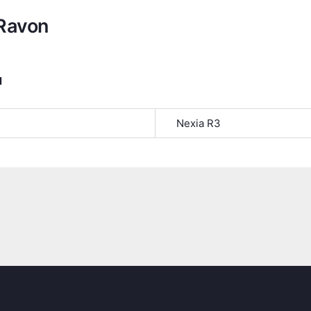
Ravon
я
Nexia R3