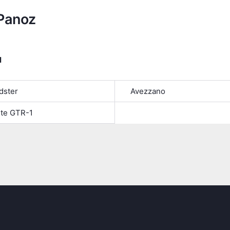
Panoz
я
dster
Avezzano
te GTR-1