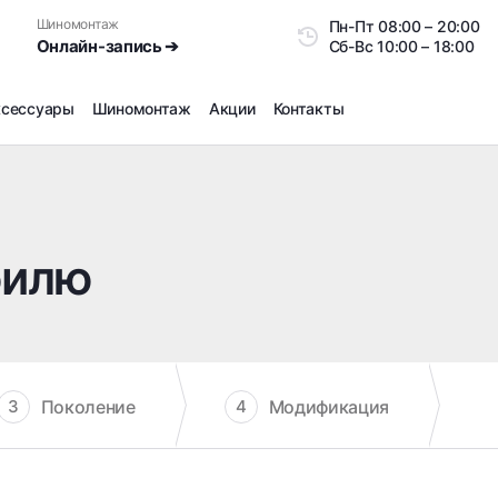
Шиномонтаж
Пн-Пт
08:00 – 20:0
Онлайн-запись ➔
Сб-Вс
10:00 – 18:00
ксессуары
Шиномонтаж
Акции
Контакты
Шиномонтаж
Продажа датчиков давления шин
Ремонт шин
билю
Сезонное хранение
Правка дисков
Сезонная переобувка шин
Снятие секреток, проблемных болтов и гаек
Доп услуги на Шиномонтаже
Поколение
Модификация
3
4
Дошиповка, Ошиповка, Перешиповка зимней резины
Шумоизоляция покрышек
Подбор запчастей