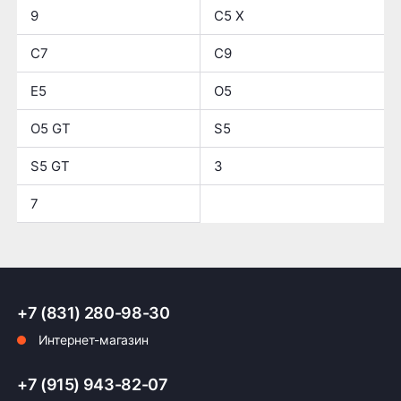
9
C5 X
C7
C9
E5
O5
O5 GT
S5
S5 GT
3
7
+7 (831) 280-98-30
Интернет-магазин
+7 (915) 943-82-07